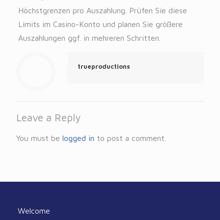
Höchstgrenzen pro Auszahlung. Prüfen Sie diese
Limits im Casino-Konto und planen Sie größere
Auszahlungen ggf. in mehreren Schritten.
trueproductions
Leave a Reply
You must be
logged in
to post a comment.
Welcome