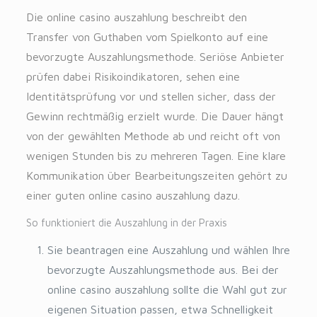
Die online casino auszahlung beschreibt den
Transfer von Guthaben vom Spielkonto auf eine
bevorzugte Auszahlungsmethode. Seriöse Anbieter
prüfen dabei Risikoindikatoren, sehen eine
Identitätsprüfung vor und stellen sicher, dass der
Gewinn rechtmäßig erzielt wurde. Die Dauer hängt
von der gewählten Methode ab und reicht oft von
wenigen Stunden bis zu mehreren Tagen. Eine klare
Kommunikation über Bearbeitungszeiten gehört zu
einer guten online casino auszahlung dazu.
So funktioniert die Auszahlung in der Praxis
Sie beantragen eine Auszahlung und wählen Ihre
bevorzugte Auszahlungsmethode aus. Bei der
online casino auszahlung sollte die Wahl gut zur
eigenen Situation passen, etwa Schnelligkeit