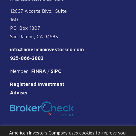
12667 Alcosta Blvd., Suite
160
P.O. Box 1307
San Ramon, CA 94583
info@americaninvestorsco.com
925-866-2882
Member:
FINRA
/
SIPC
Registered Investment
Adviser
American Investors Company uses cookies to improve your