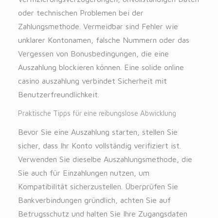
oder technischen Problemen bei der
Zahlungsmethode. Vermeidbar sind Fehler wie
unklarer Kontonamen, falsche Nummern oder das
Vergessen von Bonusbedingungen, die eine
Auszahlung blockieren können. Eine solide online
casino auszahlung verbindet Sicherheit mit
Benutzerfreundlichkeit.
Praktische Tipps für eine reibungslose Abwicklung
Bevor Sie eine Auszahlung starten, stellen Sie
sicher, dass Ihr Konto vollständig verifiziert ist.
Verwenden Sie dieselbe Auszahlungsmethode, die
Sie auch für Einzahlungen nutzen, um
Kompatibilität sicherzustellen. Überprüfen Sie
Bankverbindungen gründlich, achten Sie auf
Betrugsschutz und halten Sie Ihre Zugangsdaten