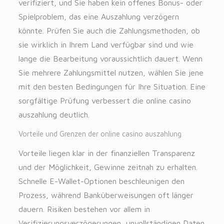
verifiziert, und Sie haben kein offenes Bonus- oder
Spielproblem, das eine Auszahlung verzögern
könnte. Prüfen Sie auch die Zahlungsmethoden, ob
sie wirklich in Ihrem Land verfügbar sind und wie
lange die Bearbeitung voraussichtlich dauert. Wenn
Sie mehrere Zahlungsmittel nutzen, wählen Sie jene
mit den besten Bedingungen für Ihre Situation. Eine
sorgfältige Prüfung verbessert die online casino
auszahlung deutlich.
Vorteile und Grenzen der online casino auszahlung
Vorteile liegen klar in der finanziellen Transparenz
und der Möglichkeit, Gewinne zeitnah zu erhalten.
Schnelle E-Wallet-Optionen beschleunigen den
Prozess, während Banküberweisungen oft länger
dauern. Risiken bestehen vor allem in
Verifizierungsverzögerungen, unvollständigen Daten