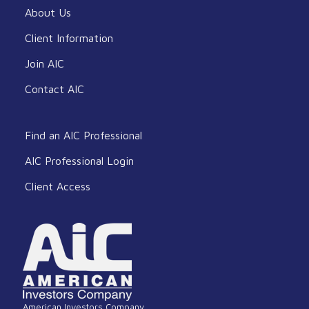
About Us
Client Information
Join AIC
Contact AIC
Find an AIC Professional
AIC Professional Login
Client Access
American Investors Company