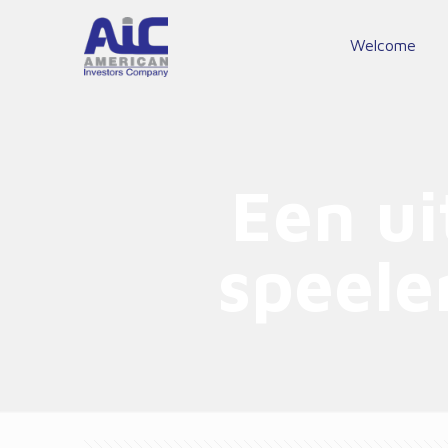
Welcome
Een ui
speele