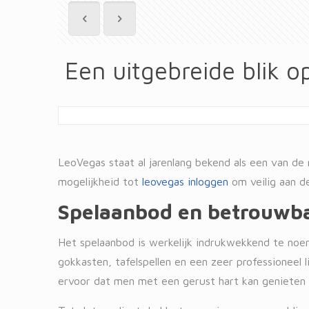
Een uitgebreide blik o
LeoVegas staat al jarenlang bekend als een van de 
mogelijkheid tot
leovegas inloggen
om veilig aan d
Spelaanbod en betrouwb
Het spelaanbod is werkelijk indrukwekkend te noem
gokkasten, tafelspellen en een zeer professioneel
ervoor dat men met een gerust hart kan genieten