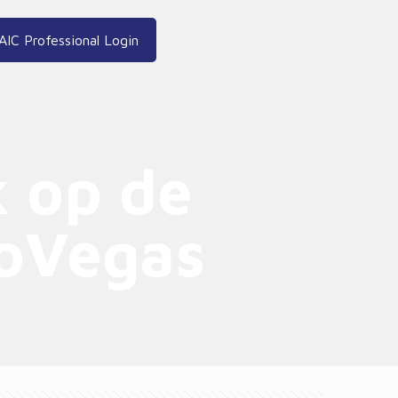
AIC Professional Login
k op de
eoVegas