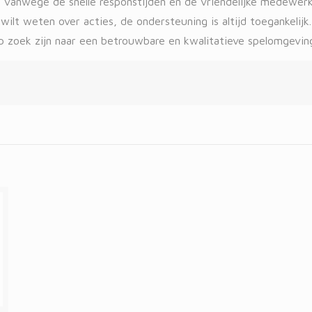
 vanwege de snelle responstijden en de vriendelijke medewerker
lt weten over acties, de ondersteuning is altijd toegankelijk. 
p zoek zijn naar een betrouwbare en kwalitatieve spelomgevin