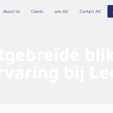
About Us
Clients
Join AIC
Contact AIC
tgebreide bli
rvaring bij L