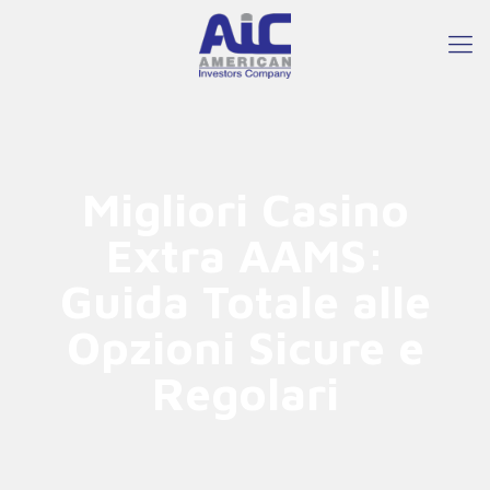
Migliori Casino
Extra AAMS:
Guida Totale alle
Opzioni Sicure e
Regolari