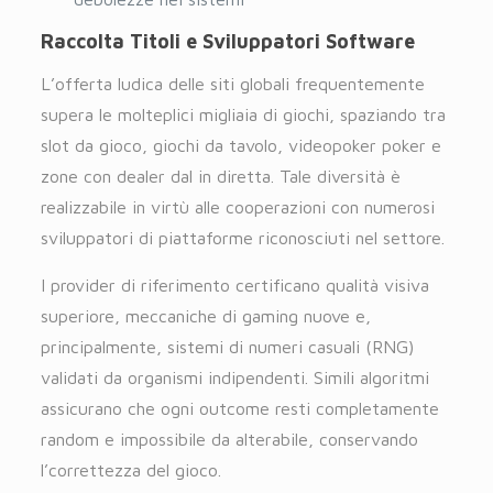
Raccolta Titoli e Sviluppatori Software
L’offerta ludica delle siti globali frequentemente
supera le molteplici migliaia di giochi, spaziando tra
slot da gioco, giochi da tavolo, videopoker poker e
zone con dealer dal in diretta. Tale diversità è
realizzabile in virtù alle cooperazioni con numerosi
sviluppatori di piattaforme riconosciuti nel settore.
I provider di riferimento certificano qualità visiva
superiore, meccaniche di gaming nuove e,
principalmente, sistemi di numeri casuali (RNG)
validati da organismi indipendenti. Simili algoritmi
assicurano che ogni outcome resti completamente
random e impossibile da alterabile, conservando
l’correttezza del gioco.