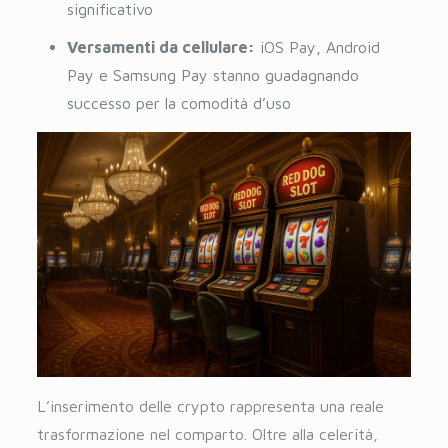
significativo
Versamenti da cellulare:
iOS Pay, Android
Pay e Samsung Pay stanno guadagnando
successo per la comodità d’uso
L’inserimento delle crypto rappresenta una reale
trasformazione nel comparto. Oltre alla celerità,