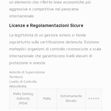
un elemento che riflette linee economiche più
aggressive e competitive nel panorama
internazionale.
Licenze e Regolamentazioni Sicure
La legittimità di un gestore estero si fonda
soprattutto sulla certificazione detenuta. Esistono
molteplici organismi di controllo riconosciute a scala
internazionale che garantiscono livelli elevati di
protezione e onestà.
Autorità di Supervisione
Territorio
Livello di Controllo
Attendibilità
Malta Gaming
Estremamente
Authority
Malta
⭐⭐⭐⭐⭐
Elevato
(MGA)