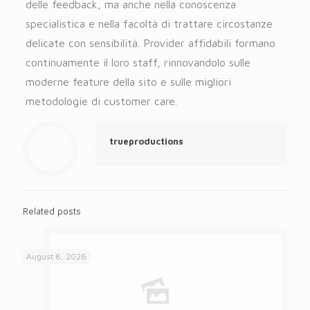
delle feedback, ma anche nella conoscenza
specialistica e nella facoltà di trattare circostanze
delicate con sensibilità. Provider affidabili formano
continuamente il loro staff, rinnovandolo sulle
moderne feature della sito e sulle migliori
metodologie di customer care.
trueproductions
Related posts
August 8, 2026