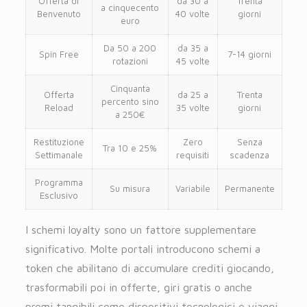
Offerta di
da 30 a
Trenta
a cinquecento
Benvenuto
40 volte
giorni
euro
Da 50 a 200
da 35 a
Spin Free
7-14 giorni
rotazioni
45 volte
Cinquanta
Offerta
da 25 a
Trenta
percento sino
Reload
35 volte
giorni
a 250€
Restituzione
Zero
Senza
Tra 10 e 25%
Settimanale
requisiti
scadenza
Programma
Su misura
Variabile
Permanente
Esclusivo
I schemi loyalty sono un fattore supplementare
significativo. Molte portali introducono schemi a
token che abilitano di accumulare crediti giocando,
trasformabili poi in offerte, giri gratis o anche
premi tangibili come dispositivi tecnologici e viaggi.