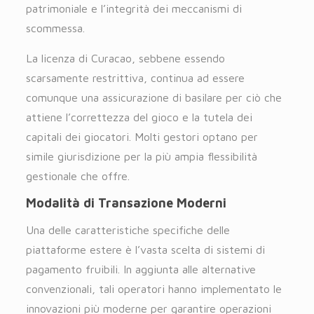
patrimoniale e l’integrità dei meccanismi di
scommessa.
La licenza di Curacao, sebbene essendo
scarsamente restrittiva, continua ad essere
comunque una assicurazione di basilare per ciò che
attiene l’correttezza del gioco e la tutela dei
capitali dei giocatori. Molti gestori optano per
simile giurisdizione per la più ampia flessibilità
gestionale che offre.
Modalità di Transazione Moderni
Una delle caratteristiche specifiche delle
piattaforme estere è l’vasta scelta di sistemi di
pagamento fruibili. In aggiunta alle alternative
convenzionali, tali operatori hanno implementato le
innovazioni più moderne per garantire operazioni