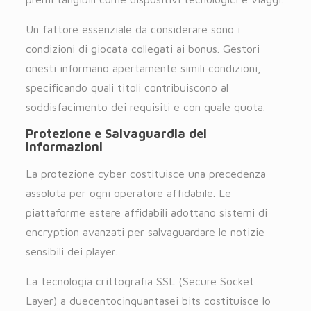
Un fattore essenziale da considerare sono i
condizioni di giocata collegati ai bonus. Gestori
onesti informano apertamente simili condizioni,
specificando quali titoli contribuiscono al
soddisfacimento dei requisiti e con quale quota.
Protezione e Salvaguardia dei
Informazioni
La protezione cyber costituisce una precedenza
assoluta per ogni operatore affidabile. Le
piattaforme estere affidabili adottano sistemi di
encryption avanzati per salvaguardare le notizie
sensibili dei player.
La tecnologia crittografia SSL (Secure Socket
Layer) a duecentocinquantasei bits costituisce lo