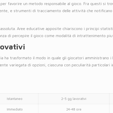
r favorire un metodo responsabile al gioco. Fra questi si trovan
ente, e strumenti di tracciamento delle attività che notifican
ssoluta. Aree educative apposite chiariscono i principi statistic
tanza di percepire il gioco come modalità di intrattenimento p
ovativi
 ha trasformato il modo in quale gli giocatori amministrano i lo
 variegata di opzioni, ciascuna con peculiarità particolari in
Istantaneo
2-5 gg lavorativi
Immediato
24-48 ore