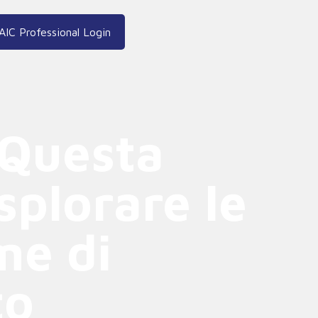
AIC Professional Login
 Questa
splorare le
me di
to