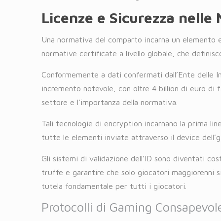
Licenze e Sicurezza nelle
Una normativa del comparto incarna un elemento esse
normative certificate a livello globale, che definis
Conformemente a dati confermati dall’Ente delle Imp
incremento notevole, con oltre 4 billion di euro di
settore e l’importanza della normativa.
Tali tecnologie di encryption incarnano la prima lin
tutte le elementi inviate attraverso il device dell’
Gli sistemi di validazione dell’ID sono diventati c
truffe e garantire che solo giocatori maggiorenni s
tutela fondamentale per tutti i giocatori.
Protocolli di Gaming Consapevol