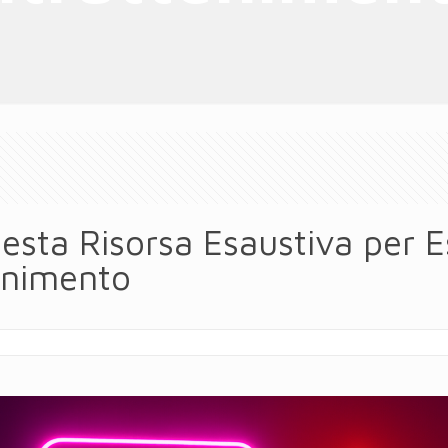
esta Risorsa Esaustiva per Es
tenimento