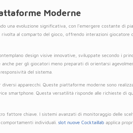
Piattaforme Moderne
o una evoluzione significativa, con l’emergere costante di pi
ca rivolta al comparto del gioco, offrendo interazioni giocatore
 contemplano design visive innovative, sviluppate secondo i princ
nche per gli giocatori meno preparati di orientarsi agevolmente
 responsività del sistema.
r diversi apparecchi. Queste piattaforme moderne sono realizz
e smartphone. Questa versatilità risponde alle richieste di 
.
ro fattore chiave. I sistemi avanzati di monitoraggio delle scel
 comportamenti individuali.
slot nuove Cocktaillab
applica propr