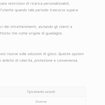
o restrizioni di ricarica personalizzabili,
o l’utente quando tale periodo trascorso supera
i dei intrattenimenti, aiutando gli clienti a
iuttosto che come origine di guadagno.
ro risorse sulle soluzioni di gioco. Queste opzioni
 ambito di celerità, protezione e convenienza.
Tipicamente assenti
Diverse