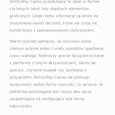
SlottyWay Casino przedstawia te dane w formie
czytelnych tabel, bez zbędnych elementów
graficznych. Dzięki temu informacje są łatwe do
zrozumienia nawet dla osób, które nie czują się
komfortowo z zaawansowanymi statystykami.
Warto również pamiętać, że rozrywka online
stanowi jedynie jeden z wielu sposobów spędzania
czasu wolnego. Niektórzy gracze łączą korzystanie
z platformy z innymi aktywnościami, takimi jak
spacery, czytanie książek czy spotkania z
przyjaciółmi. SlottyWay Casino nie promuje
wyłączności żadnej formy rozrywki, co sprawia, że
platforma postrzegana jest raczej jako opcja
uzupełniająca niż zastępująca inne formy
odpoczynku.