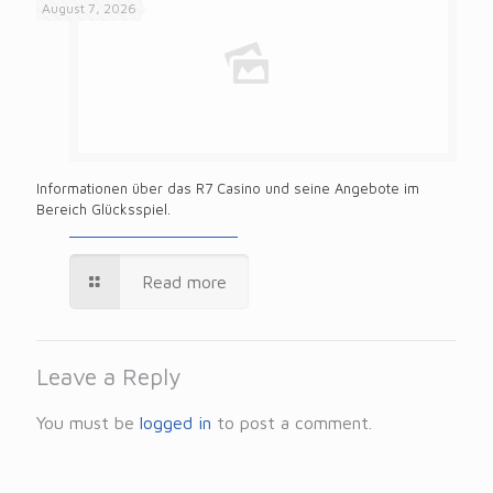
August 7, 2026
Informationen über das R7 Casino und seine Angebote im
Bereich Glücksspiel.
Read more
Leave a Reply
You must be
logged in
to post a comment.