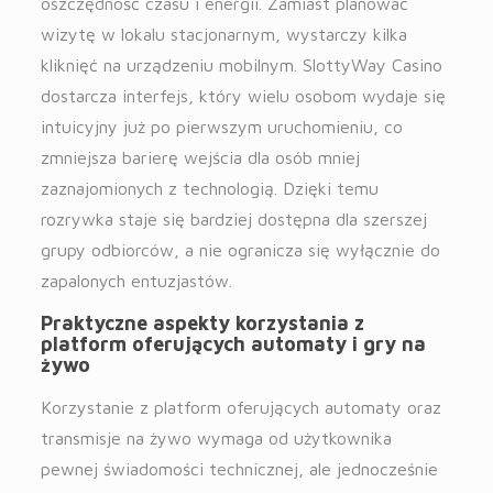
oszczędność czasu i energii. Zamiast planować
wizytę w lokalu stacjonarnym, wystarczy kilka
kliknięć na urządzeniu mobilnym. SlottyWay Casino
dostarcza interfejs, który wielu osobom wydaje się
intuicyjny już po pierwszym uruchomieniu, co
zmniejsza barierę wejścia dla osób mniej
zaznajomionych z technologią. Dzięki temu
rozrywka staje się bardziej dostępna dla szerszej
grupy odbiorców, a nie ogranicza się wyłącznie do
zapalonych entuzjastów.
Praktyczne aspekty korzystania z
platform oferujących automaty i gry na
żywo
Korzystanie z platform oferujących automaty oraz
transmisje na żywo wymaga od użytkownika
pewnej świadomości technicznej, ale jednocześnie