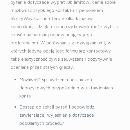
pytania dotyczące wypłat lub limitów, cenią sobie
możliwość szybkiego kontaktu z personelem.
SlottyWay Casino oferuje kilka kanałów
komunikacji, dzięki czemu użytkownik może wybrać
sposób najbardziej odpowiadający jego
preferencjom. W porównaniu z rozwiązaniami, w
których jedyną opcją jest formularz kontaktowy,
taka elastyczność bywa zauważana i pozytywnie
oceniana przez stałych graczy.
Możliwość sprawdzenia ograniczeń
depozytowych bezpośrednio w ustawieniach
konta
Dostęp do sekcji pytań i odpowiedzi
zawierającej wyjaśnienia dotyczące
popularnych procedur