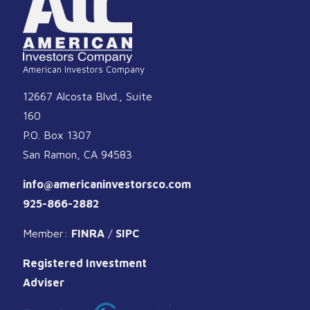
American Investors Company
12667 Alcosta Blvd., Suite
160
P.O. Box 1307
San Ramon, CA 94583
info@americaninvestorsco.com
925-866-2882
Member:
FINRA
/
SIPC
Registered Investment
Adviser