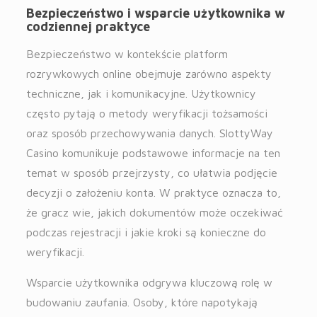
Bezpieczeństwo i wsparcie użytkownika w
codziennej praktyce
Bezpieczeństwo w kontekście platform
rozrywkowych online obejmuje zarówno aspekty
techniczne, jak i komunikacyjne. Użytkownicy
często pytają o metody weryfikacji tożsamości
oraz sposób przechowywania danych. SlottyWay
Casino komunikuje podstawowe informacje na ten
temat w sposób przejrzysty, co ułatwia podjęcie
decyzji o założeniu konta. W praktyce oznacza to,
że gracz wie, jakich dokumentów może oczekiwać
podczas rejestracji i jakie kroki są konieczne do
weryfikacji.
Wsparcie użytkownika odgrywa kluczową rolę w
budowaniu zaufania. Osoby, które napotykają