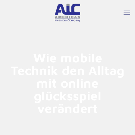
Wie mobile
Technik den Alltag
mit online
glücksspiel
verändert