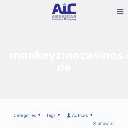
monkeyzinocasinos
de
Categories
Tags
Authors
Show all