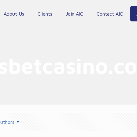
About Us
Clients
Join AIC
Contact AIC
sbetcasino.c
uthors