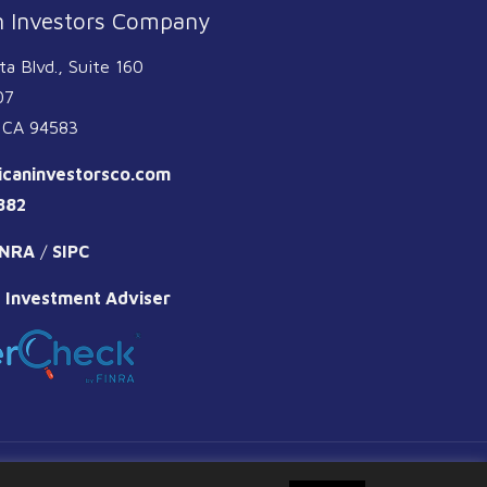
 Investors Company
ta Blvd., Suite 160
07
 CA 94583
icaninvestorsco.com
882
INRA
/
SIPC
 Investment Adviser