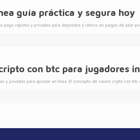
ínea guía práctica y segura hoy
ago rápidos y privados para depósitos y retiros en juegos de azar por i
cripto con btc para jugadores i
as y privadas para apostar en línea. El concepto de casino cripto con b